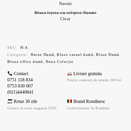
Bluza lejera cu sclipici Naomi
Clear
SKU:
N/A
Categorie:
Haine Damă
,
Bluze casual damă
,
Bluze Damă
,
Bluze office damă
,
Noua Colecție
Contact
Livrare gratuita
0751 118 834
Pentru comenzi de minim 200 lei
0753 030 007
(021)4440841
Retur 30 zile
Brand Românesc
Gratuit în orice magazin ETIC
Confecționate în România