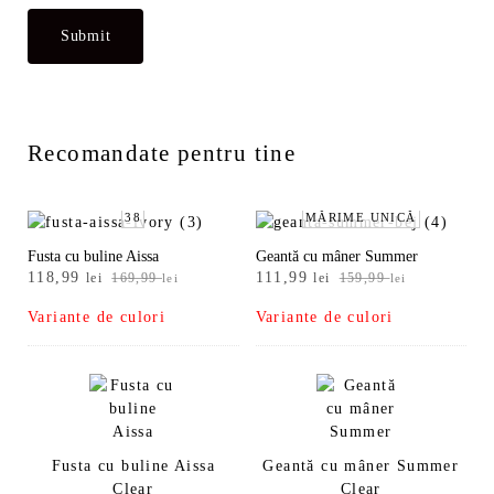
Recomandate pentru tine
38
MĂRIME UNICĂ
Fusta cu buline Aissa
Geantă cu mâner Summer
Prețul
Prețul
Prețul
Prețul
118,99
111,99
lei
169,99
lei
159,99
lei
lei
inițial
curent
inițial
curent
Variante de culori
Variante de culori
a
este:
a
este:
fost:
118,99 lei.
fost:
111,99 lei.
169,99 lei.
159,99 lei.
Fusta cu buline Aissa
Geantă cu mâner Summer
Clear
Clear