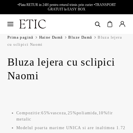
•Plata RETUR in 24H pentru returul trimis prin curier •TRANSPORT
GRATUIT la EASY BOX
Prima pagină
Haine Damă
Bluze Damă
Bluza lejera
cu sclipici Naomi
Bluza lejera cu sclipici
Naomi
Compozitie:65%vascoza,25%poliamida,10%fir
metalic
Modelul poarta marime UNICA si are inaltimea 1.72