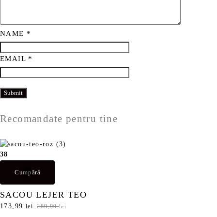
NAME
*
EMAIL
*
Recomandate pentru tine
38
Cumpără
SACOU LEJER TEO
P
173,99
P
lei
289,99
lei
r
r