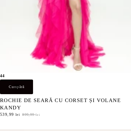
9
l
e
l
i
e
.
i
.
44
Cumpără
ROCHIE DE SEARĂ CU CORSET ȘI VOLANE
KANDY
P
539,99
P
lei
899,99
lei
r
r
e
e