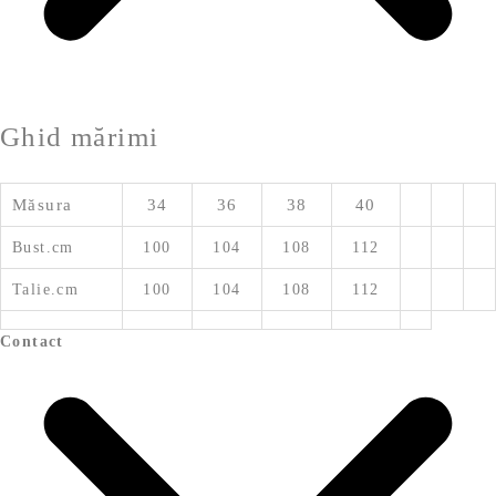
Ghid mărimi
Măsura
34
36
38
40
Bust.cm
100
104
108
112
Talie.cm
100
104
108
112
Contact