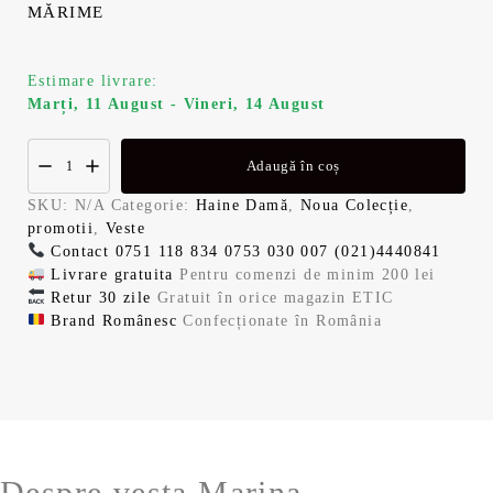
MĂRIME
l
e
a
s
Estimare livrare:
Marți, 11 August - Vineri, 14 August
f
t
o
e
Adaugă în coș
SKU:
N/A
Categorie:
Haine Damă
,
Noua Colecție
,
s
:
promotii
,
Veste
Contact
0751 118 834
0753 030 007
(021)4440841
t
7
Livrare gratuita
Pentru comenzi de minim 200 lei
Retur 30 zile
Gratuit în orice magazin ETIC
:
7
Brand Românesc
Confecționate în România
1
,
2
9
9
9
Despre vesta Marina