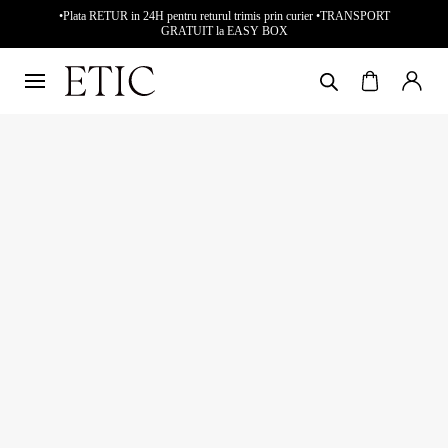
•Plata RETUR in 24H pentru returul trimis prin curier •TRANSPORT
GRATUIT la EASY BOX