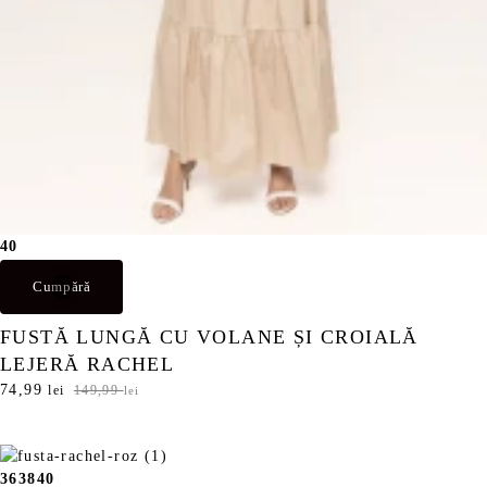
l
i
e
.
i
.
40
Cumpără
FUSTĂ LUNGĂ CU VOLANE ȘI CROIALĂ
LEJERĂ RACHEL
P
74,99
P
lei
149,99
lei
r
r
e
e
ț
ț
u
u
36
38
40