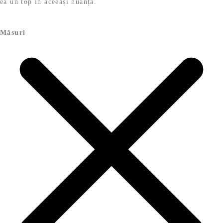
ea un top în aceeași nuanță.
Măsuri