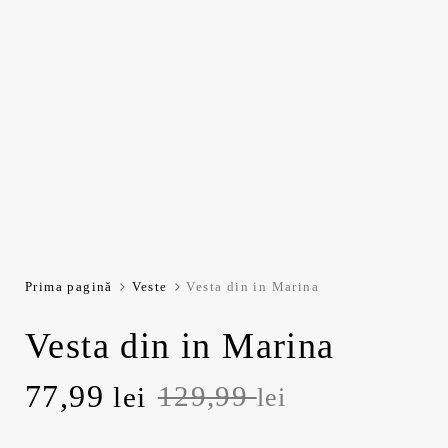
Prima pagină
Veste
Vesta din in Marina
Vesta din in Marina
P
77,99
P
129,99
lei
lei
r
r