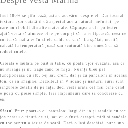
,
9
l
Inul 100% se șifonează, asta e adevărul despre el. Dar tocmai
textura ușor cutată îi dă aspectul acela natural, neforțat, pe
care nu îl obții din alte materiale. Căptușeala din poliester
9
e
ajută vesta să alunece bine pe corp și să nu se lipească, ceea ce
contează mai ales în zilele calde de vară. La spălat, merită
i
calcată la temperatură joasă sau scuturată bine umedă ca să
reduci cutele.
l
.
Croiala e mulată pe bust și talie, cu poala ușor evazată, așa că
e
nu strânge și nu trage când te miști. Nuanța bleu pal
funcționează cu alb, bej sau crem, dar și cu pantaloni în același
i
ton, ca în imagine. Decolteul în V adânc și nasturii aurii sunt
singurele detalii de pe față, deci vesta arată cel mai bine când
.
o porți cu piese simple, fără imprimeuri care să concureze cu
ea.
Sfatul Etic:
poart-o cu pantaloni largi din in și sandale cu toc
jos pentru o ținută de zi, sau cu o fustă dreaptă midi și sandale
cu toc pentru o ieșire de seară. Dacă o lași deschisă, pune sub