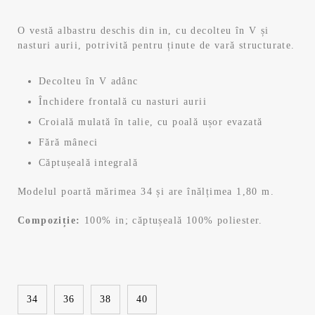
e
e
O vestă albastru deschis din in, cu decolteu în V și
nasturi aurii, potrivită pentru ținute de vară structurate.
ț
ț
u
u
Decolteu în V adânc
Închidere frontală cu nasturi aurii
l
l
Croială mulată în talie, cu poală ușor evazată
i
c
Fără mâneci
Căptușeală integrală
n
u
Modelul poartă mărimea 34 și are înălțimea 1,80 m.
i
r
Compoziție:
100% in; căptușeală 100% poliester.
ț
e
i
n
a
t
34
36
38
40