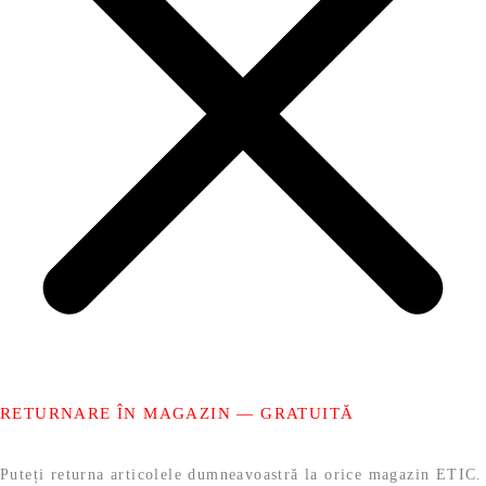
RETURNARE ÎN MAGAZIN — GRATUITĂ
Puteți returna articolele dumneavoastră la orice magazin ETIC.