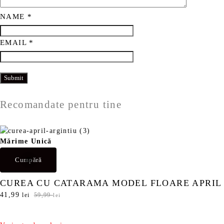
NAME
*
EMAIL
*
Recomandate pentru tine
Mărime Unică
Cumpără
CUREA CU CATARAMA MODEL FLOARE APRIL
P
41,99
P
lei
59,99
lei
r
r
e
e