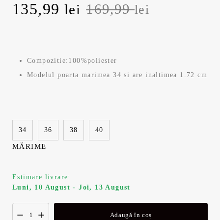
P
135,99
P
169,99
lei
lei
r
r
e
e
Compozitie:100%poliester
ț
ț
Modelul poarta marimea 34 si are inaltimea 1.72 cm
u
u
l
l
34
36
38
40
i
c
MĂRIME
n
u
i
r
Estimare livrare:
Luni, 10 August - Joi, 13 August
ț
e
Adaugă în coș