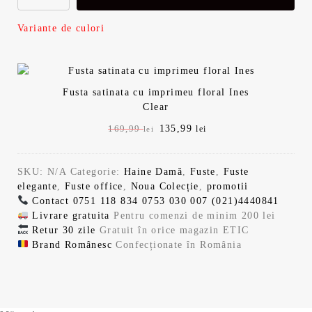
i
n
Variante de culori
a
t
l
e
a
s
Fusta satinata cu imprimeu floral Ines
Clear
f
t
P
135,99
P
169,99
lei
lei
r
r
o
e
e
e
SKU:
N/A
Categorie:
Haine Damă
,
Fuste
,
Fuste
ț
ț
s
:
elegante
,
Fuste office
,
Noua Colecție
,
promotii
u
u
Contact
0751 118 834
0753 030 007
(021)4440841
l
l
t
1
Livrare gratuita
Pentru comenzi de minim 200 lei
i
c
Retur 30 zile
Gratuit în orice magazin ETIC
n
u
:
3
Brand Românesc
Confecționate în România
i
r
ț
e
i
n
1
5
a
t
l
e