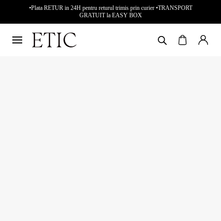
•Plata RETUR in 24H pentru returul trimis prin curier •TRANSPORT
GRATUIT la EASY BOX