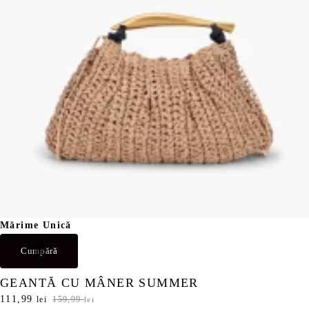
,
9
9
9
l
e
l
i
e
.
i
.
Mărime Unică
Cumpără
GEANTĂ CU MÂNER SUMMER
P
111,99
P
lei
159,99
lei