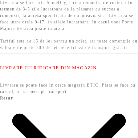
Livrarea se face prin SameDay, firma renumita de curierat in
termen de 3-5 zile lucratoare de la plasarea cu succes a
comenzii, la adresa specificata de dumneavoastra. Livrarea se
face intre orele 9-17, in zilele lucratoare. In cazul unei Forte
Majore livrarea poate intarzia.
Tariful este de 15 de lei pentru un colet, iar toate comenzile cu
valoare de peste 200 de lei beneficiaza de transport gratuit.
LIVRARE CU RIDICARE DIN MAGAZIN
Livrarea se poate face în orice magazin ETIC. Plata se face cu
cardul, nu se percepe transport.
Retur