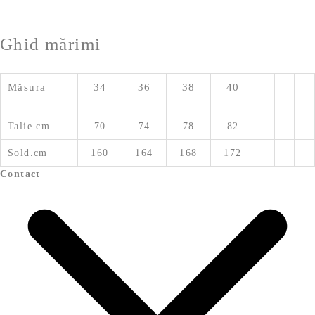
Ghid mărimi
Măsura
34
36
38
40
Talie.cm
70
74
78
82
Sold.cm
160
164
168
172
Contact