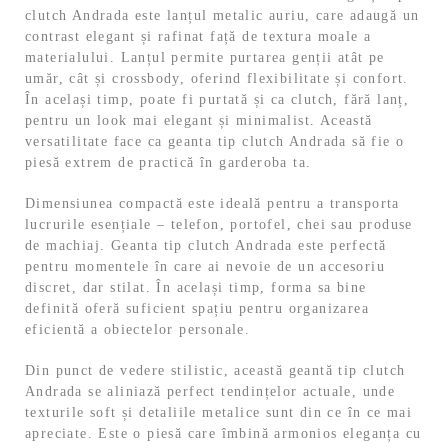
clutch Andrada este lanțul metalic auriu, care adaugă un
contrast elegant și rafinat față de textura moale a
materialului. Lanțul permite purtarea genții atât pe
umăr, cât și crossbody, oferind flexibilitate și confort.
În același timp, poate fi purtată și ca clutch, fără lanț,
pentru un look mai elegant și minimalist. Această
versatilitate face ca geanta tip clutch Andrada să fie o
piesă extrem de practică în garderoba ta.
Dimensiunea compactă este ideală pentru a transporta
lucrurile esențiale – telefon, portofel, chei sau produse
de machiaj. Geanta tip clutch Andrada este perfectă
pentru momentele în care ai nevoie de un accesoriu
discret, dar stilat. În același timp, forma sa bine
definită oferă suficient spațiu pentru organizarea
eficientă a obiectelor personale.
Din punct de vedere stilistic, această geantă tip clutch
Andrada se aliniază perfect tendințelor actuale, unde
texturile soft și detaliile metalice sunt din ce în ce mai
apreciate. Este o piesă care îmbină armonios eleganța cu