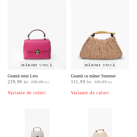
MĂRIME UNICĂ
MĂRIME UNICĂ
Geantă mini Leto
Geantă cu mâner Summer
Prețul
Prețul
Prețul
Prețul
239,99
111,99
lei
299,99
lei
159,99
lei
lei
inițial
curent
inițial
curent
Variante de culori
Variante de culori
a
este:
a
este:
fost:
239,99 lei.
fost:
111,99 lei.
299,99 lei.
159,99 lei.