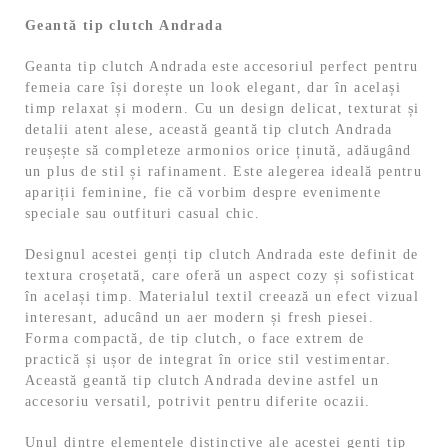
Geantă tip clutch Andrada
Geanta tip clutch Andrada este accesoriul perfect pentru
femeia care își dorește un look elegant, dar în același
timp relaxat și modern. Cu un design delicat, texturat și
detalii atent alese, această geantă tip clutch Andrada
reușește să completeze armonios orice ținută, adăugând
un plus de stil și rafinament. Este alegerea ideală pentru
apariții feminine, fie că vorbim despre evenimente
speciale sau outfituri casual chic.
Designul acestei genți tip clutch Andrada este definit de
textura croșetată, care oferă un aspect cozy și sofisticat
în același timp. Materialul textil creează un efect vizual
interesant, aducând un aer modern și fresh piesei.
Forma compactă, de tip clutch, o face extrem de
practică și ușor de integrat în orice stil vestimentar.
Această geantă tip clutch Andrada devine astfel un
accesoriu versatil, potrivit pentru diferite ocazii.
Unul dintre elementele distinctive ale acestei genți tip