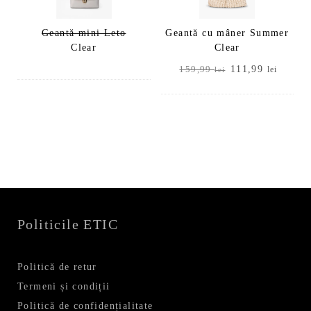
Geantă mini Leto
Geantă cu mâner Summer
Clear
Clear
Prețul
Prețul
111,99
159,99
lei
lei
inițial
curent
a
este:
fost:
111,99
159,99 lei.
Politicile ETIC
Politică de retur
Termeni și condiții
Politică de confidențialitate