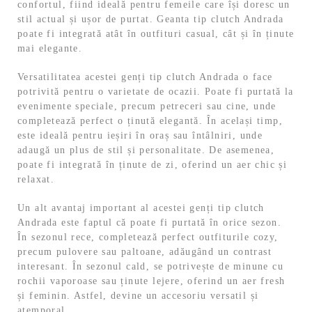
confortul, fiind ideală pentru femeile care își doresc un
stil actual și ușor de purtat. Geanta tip clutch Andrada
poate fi integrată atât în outfituri casual, cât și în ținute
mai elegante.
Versatilitatea acestei genți tip clutch Andrada o face
potrivită pentru o varietate de ocazii. Poate fi purtată la
evenimente speciale, precum petreceri sau cine, unde
completează perfect o ținută elegantă. În același timp,
este ideală pentru ieșiri în oraș sau întâlniri, unde
adaugă un plus de stil și personalitate. De asemenea,
poate fi integrată în ținute de zi, oferind un aer chic și
relaxat.
Un alt avantaj important al acestei genți tip clutch
Andrada este faptul că poate fi purtată în orice sezon.
În sezonul rece, completează perfect outfiturile cozy,
precum pulovere sau paltoane, adăugând un contrast
interesant. În sezonul cald, se potrivește de minune cu
rochii vaporoase sau ținute lejere, oferind un aer fresh
și feminin. Astfel, devine un accesoriu versatil și
atemporal.