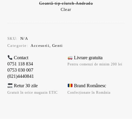
Geantă tip clutch Andrada
Clear
SKU:
N/A
Categorie:
Accesorii
,
Genti
Contact
Livrare gratuita
0751 118 834
Pentru comenzi de minim 200 lei
0753 030 007
(021)4440841
Retur 30 zile
Brand Românesc
Gratuit în orice magazin ETIC
Confecționate în România