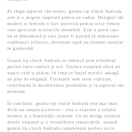
Pe lângă aspectul său estetic, geanta tip clutch Andrada
este și o alegere inspirată pentru un cadou. Designul său
modern și feminin o face potrivită pentru orice femeie
care apreciază accesoriile deosebite. Este o piesă care
nu se demodează și care poate fi purtată în numeroase
combinații stilistice, devenind rapid un element esențial
în garderobă.
Geanta tip clutch Andrada se remarcă prin echilibrul
perfect între confort și stil. Textura croșetată oferă un
aspect cald și plăcut, în timp ce lanțul metalic adaugă
un plus de eleganță. Finisajele sunt atent realizate,
contribuind la durabilitatea produsului și la aspectul său
premium.
În concluzie, geanta tip clutch Andrada este mai mult
decât un simplu accesoriu – este o expresie a stilului
modern și a feminității relaxate. Cu un design texturat,
detalii elegante și o versatilitate remarcabilă, această
geantă tip clutch Andrada completează perfect orice