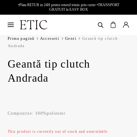
•Plata RETUR in 24H pentru returul trimis prin curier •TRANSPORT
GRATUIT la EASY BOX
Prima pagină
Accesorii
Genti
Geantă tip clutch
Andrada
Geantă tip clutch
Andrada
Compozitie: 100%poliester
This product is currently out of stock and unavailable.