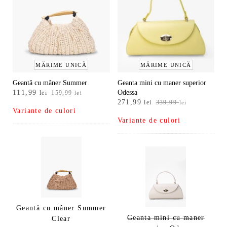
MĂRIME UNICĂ
MĂRIME UNICĂ
Geantă cu mâner Summer
Geanta mini cu maner superior
Prețul
Prețul
111,99
Odessa
lei
159,99
lei
Prețul
Prețul
inițial
curent
271,99
lei
339,99
lei
Variante de culori
inițial
curent
a
este:
Variante de culori
a
este:
fost:
111,99 lei.
fost:
271,99 lei.
159,99 lei.
339,99 lei.
Geantă cu mâner Summer
Geanta mini cu maner
Clear