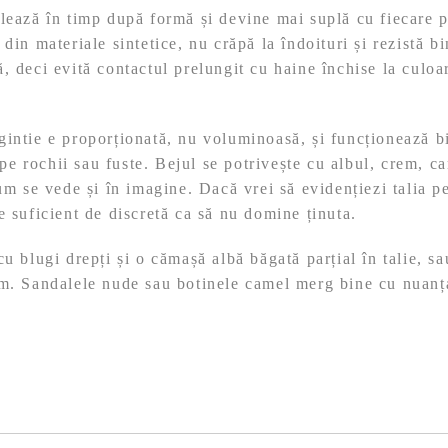
lează în timp după formă și devine mai suplă cu fiecare p
din materiale sintetice, nu crăpă la îndoituri și rezistă bi
, deci evită contactul prelungit cu haine închise la culoa
intie e proporționată, nu voluminoasă, și funcționează bi
i pe rochii sau fuste. Bejul se potrivește cu albul, crem, c
cum se vede și în imagine. Dacă vrei să evidențiezi talia 
e suficient de discretă ca să nu domine ținuta.
u blugi drepți și o cămașă albă băgată parțial în talie, sa
em. Sandalele nude sau botinele camel merg bine cu nuanța