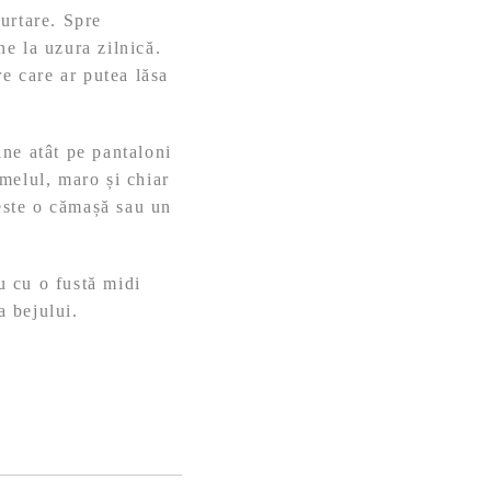
urtare. Spre
ne la uzura zilnică.
re care ar putea lăsa
ne atât pe pantaloni
amelul, maro și chiar
peste o cămașă sau un
u cu o fustă midi
 bejului.