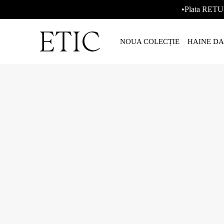
•Plata RETU
NOUA COLECȚIE
HAINE D