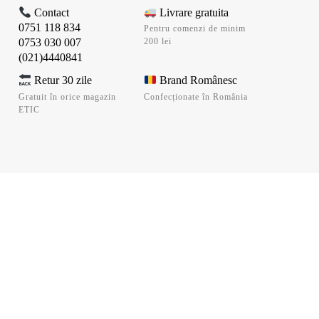
Contact
Livrare gratuita
0751 118 834
Pentru comenzi de minim
0753 030 007
200 lei
(021)4440841
Retur 30 zile
Brand Românesc
Gratuit în orice magazin
Confecționate în România
ETIC