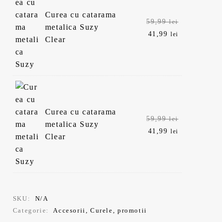
Curea cu catarama
Prețul
59,99
lei
metalica Suzy
inițial
Prețul
41,99
lei
Clear
a
curent
fost:
este:
59,99 lei.
41,99 lei.
Curea cu catarama
Prețul
59,99
lei
metalica Suzy
inițial
Prețul
41,99
lei
Clear
a
curent
fost:
este:
59,99 lei.
41,99 lei.
SKU:
N/A
Categorie:
Accesorii
,
Curele
,
promotii