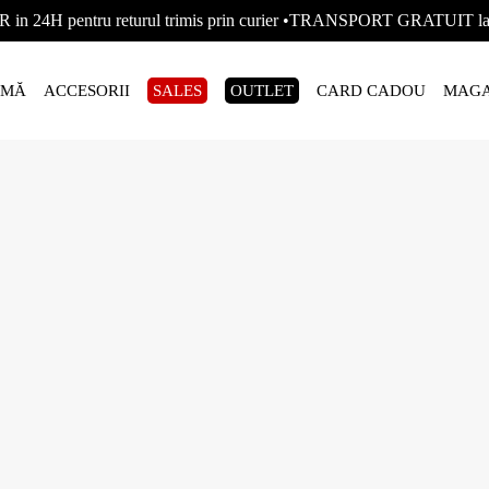
R in 24H pentru returul trimis prin curier •TRANSPORT GRATUIT
AMĂ
ACCESORII
SALES
OUTLET
CARD CADOU
MAGA