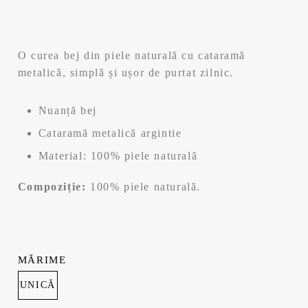
inițial
curent
a
este:
O curea bej din piele naturală cu cataramă
fost:
41,99 lei.
metalică, simplă și ușor de purtat zilnic.
59,99 lei.
Nuanță bej
Cataramă metalică argintie
Material: 100% piele naturală
Compoziție:
100% piele naturală.
MĂRIME
UNICĂ