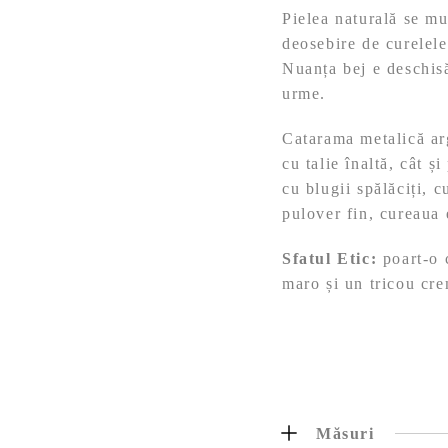
Pielea naturală se mu
deosebire de curelele 
Nuanța bej e deschisă
urme.
Catarama metalică arg
cu talie înaltă, cât ș
cu blugii spălăciți, 
pulover fin, cureaua 
Sfatul Etic:
poart-o c
maro și un tricou cr
Măsuri