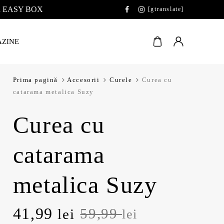
 la EASY BOX
[gtranslate]
ZINE
Prima pagină
Accesorii
Curele
Curea cu
catarama metalica Suzy
Curea cu
catarama
metalica Suzy
Prețul
Prețul
41,99
59,99
lei
lei