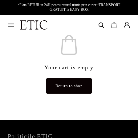
•Plata RETUR in 24H pentru returul trimis prin curier •TRANSPORT
GRATUIT la EASY BOX
Your cart is empty
Return to shop
Politicile ETIC