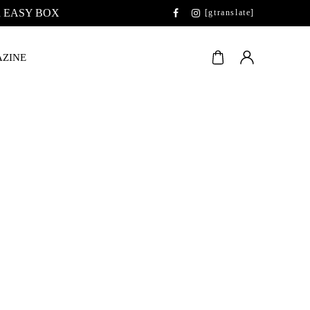
 la EASY BOX
[gtranslate]
ZINE