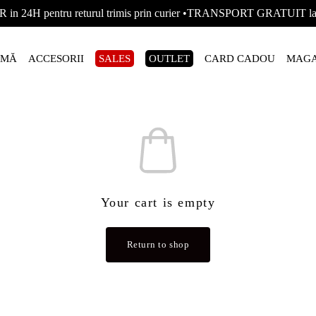
R in 24H pentru returul trimis prin curier •TRANSPORT GRATUIT
AMĂ
ACCESORII
SALES
OUTLET
CARD CADOU
MAGA
Your cart is empty
Return to shop