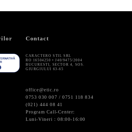
ilor
Contact
CARACTERO STIL SRL
RO 16504250 • J40/9475/2004
BUCURESTI, SECTOR 4, SOS.
GIURGIULUI 63-65
office@etic.ro
0753 030 007 / 0751 118 834
(021) 444 08 41
Program Call-Center:
Luni-Vineri : 08:00-16:00