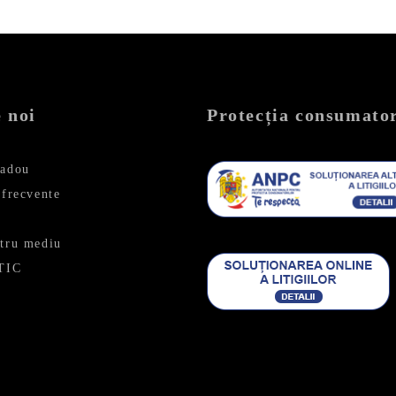
 noi
Protecția consumator
cadou
 frecvente
ntru mediu
ETIC