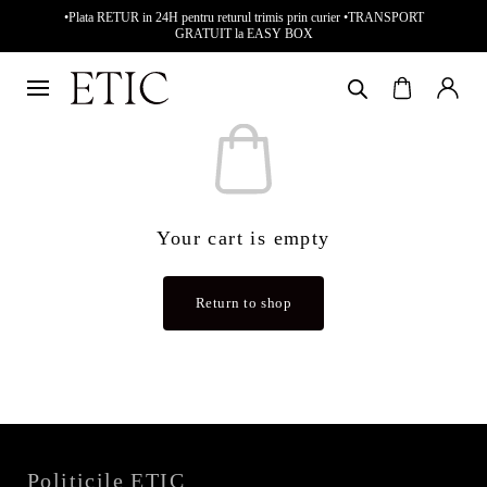
•Plata RETUR in 24H pentru returul trimis prin curier •TRANSPORT
GRATUIT la EASY BOX
Your cart is empty
Return to shop
Politicile ETIC